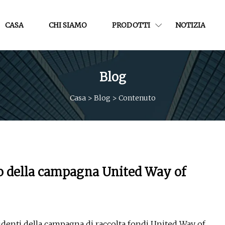
CASA
CHI SIAMO
PRODOTTI
NOTIZIA
Blog
Casa
>
Blog
>
Contenuto
tto della campagna United Way of
denti della campagna di raccolta fondi United Way of