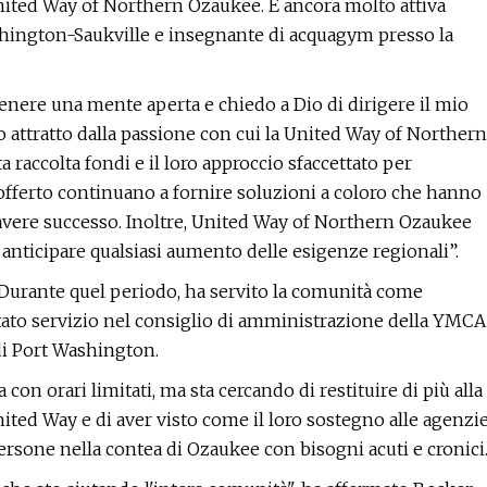
ited Way of Northern Ozaukee. È ancora molto attiva
shington-Saukville e insegnante di acquagym presso la
tenere una mente aperta e chiedo a Dio di dirigere il mio
attratto dalla passione con cui la United Way of Northern
a raccolta fondi e il loro approccio sfaccettato per
 offerto continuano a fornire soluzioni a coloro che hanno
di avere successo. Inoltre, United Way of Northern Ozaukee
 anticipare qualsiasi aumento delle esigenze regionali”.
. Durante quel periodo, ha servito la comunità come
tato servizio nel consiglio di amministrazione della YMCA
 di Port Washington.
n orari limitati, ma sta cercando di restituire di più alla
ited Way e di aver visto come il loro sostegno alle agenzi
persone nella contea di Ozaukee con bisogni acuti e cronici