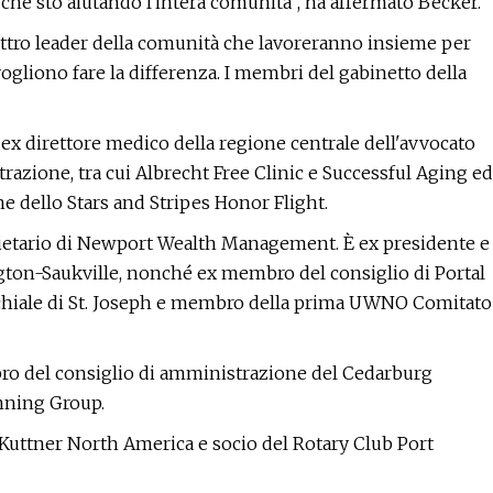
che sto aiutando l'intera comunità", ha affermato Becker.
ttro leader della comunità che lavoreranno insieme per
gliono fare la differenza. I membri del gabinetto della
x direttore medico della regione centrale dell'avvocato
razione, tra cui Albrecht Free Clinic e Successful Aging ed
 dello Stars and Stripes Honor Flight.
prietario di Newport Wealth Management. È ex presidente e
ton-Saukville, nonché ex membro del consiglio di Portal
occhiale di St. Joseph e membro della prima UWNO Comitato
bro del consiglio di amministrazione del Cedarburg
nning Group.
 Kuttner North America e socio del Rotary Club Port