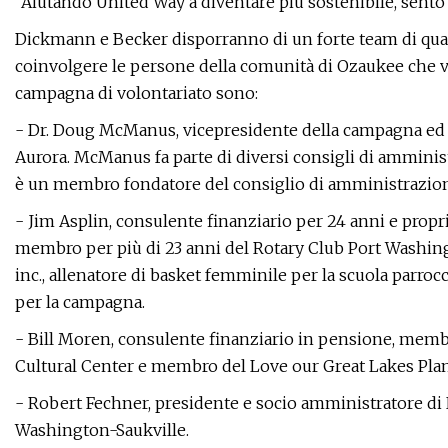
"Aiutando United Way a diventare più sostenibile, sento 
Dickmann e Becker disporranno di un forte team di qua
coinvolgere le persone della comunità di Ozaukee che vo
campagna di volontariato sono:
- Dr. Doug McManus, vicepresidente della campagna ed e
Aurora. McManus fa parte di diversi consigli di amminist
è un membro fondatore del consiglio di amministrazione
- Jim Asplin, consulente finanziario per 24 anni e pro
membro per più di 23 anni del Rotary Club Port Washing
inc., allenatore di basket femminile per la scuola parr
per la campagna.
- Bill Moren, consulente finanziario in pensione, mem
Cultural Center e membro del Love our Great Lakes Pla
- Robert Fechner, presidente e socio amministratore di
Washington-Saukville.