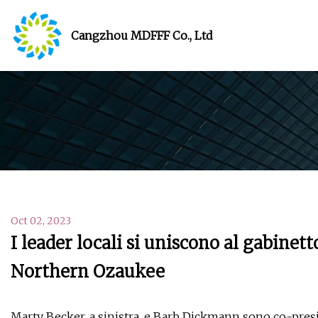
Cangzhou MDFFF Co., Ltd
Oct 02, 2023
I leader locali si uniscono al gabine
Northern Ozaukee
Marty Becker, a sinistra, e Barb Dickmann sono co-presi