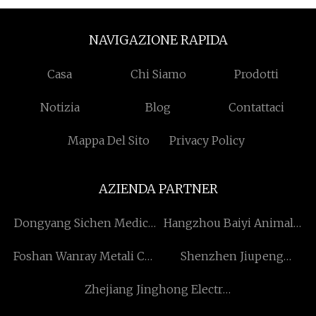
NAVIGAZIONE RAPIDA
Casa
Chi Siamo
Prodotti
Notizia
Blog
Contattaci
Mappa Del Sito
Privacy Policy
AZIENDA PARTNER
Dongyang Sichen Medico
Hangzhou Baiyi Animale
Tecnologia Co., srl
domestico Prodotto Co.,
Foshan Wanray Metali Co.,
Shenzhen Jiupeng
Ltd
Ltd
Tecnologia Co., Ltd.
Zhejiang Jinghong Electric
Co., Ltd.