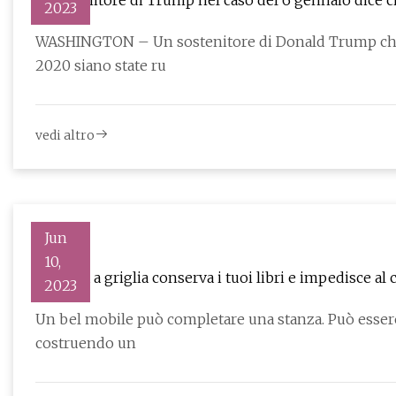
Il sostenitore di Trump nel caso del 6 gennaio dice c
2023
WASHINGTON – Un sostenitore di Donald Trump che co
2020 siano state ru
vedi altro
Jun
10,
La sedia a griglia conserva i tuoi libri e impedisce al
2023
Un bel mobile può completare una stanza. Può essere il pezzo finale che chiude il cerchio di uno spazio,
costruendo un