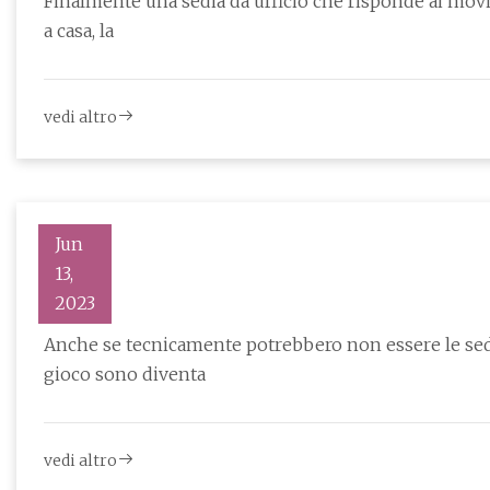
Finalmente una sedia da ufficio che risponde ai movim
a casa, la
vedi altro
Jun
13,
E
2023
Anche se tecnicamente potrebbero non essere le sedi
gioco sono diventa
vedi altro