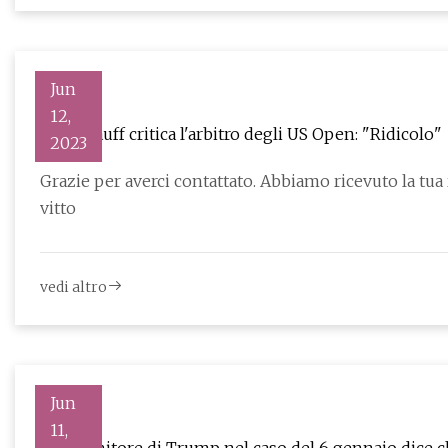
Jun
12,
Coco Gauff critica l'arbitro degli US Open: "Ridicolo"
2023
Grazie per averci contattato. Abbiamo ricevuto la tua richiesta. Coco Gauff aveva visto abbastanza. Durante la
vitto
vedi altro
Jun
11,