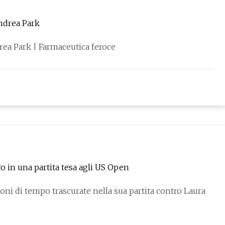
Andrea Park
Riflettori Fierce 50: sedia categoria Social Impact Andrea Park | Farmaceutica feroce
ro in una partita tesa agli US Open
ni di tempo trascurate nella sua partita contro Laura