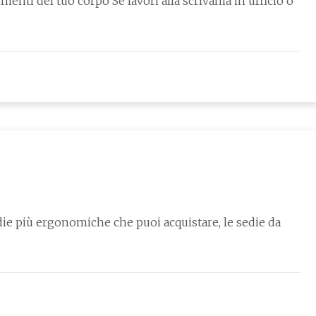
enti del tuo corpo Se lavori alla scrivania in ufficio o
e più ergonomiche che puoi acquistare, le sedie da