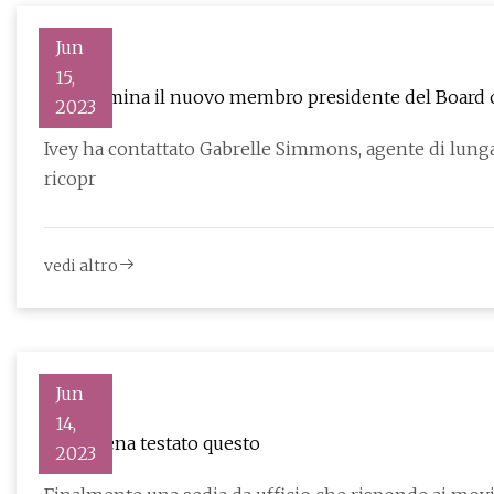
Jun
15,
Ivey nomina il nuovo membro presidente del Board 
2023
Ivey ha contattato Gabrelle Simmons, agente di lunga da
ricopr
vedi altro
Jun
14,
Ho appena testato questo
2023