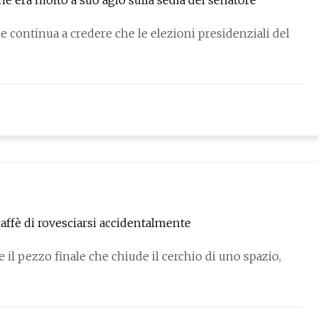
he era molto a suo agio sulla sedia del senatore
ntinua a credere che le elezioni presidenziali del
 caffè di rovesciarsi accidentalmente