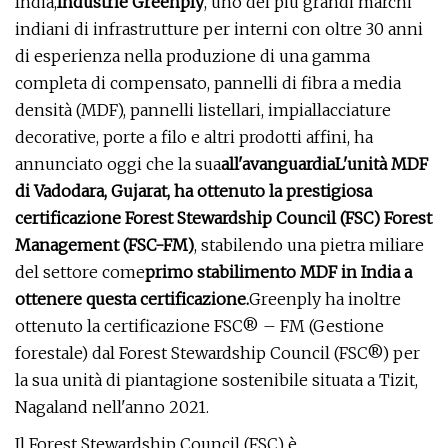
India,
Industrie Greenply
, uno dei più grandi marchi
indiani di infrastrutture per interni con oltre 30 anni
di esperienza nella produzione di una gamma
completa di compensato, pannelli di fibra a media
densità (MDF), pannelli listellari, impiallacciature
decorative, porte a filo e altri prodotti affini, ha
annunciato oggi che la sua
all'avanguardia
L'unità MDF
di Vadodara, Gujarat, ha ottenuto la prestigiosa
certificazione Forest Stewardship Council (FSC) Forest
Management (FSC-FM)
, stabilendo una pietra miliare
del settore come
primo stabilimento MDF in India a
ottenere questa certificazione.
Greenply ha inoltre
ottenuto la certificazione FSC® – FM (Gestione
forestale) dal Forest Stewardship Council (FSC®) per
la sua unità di piantagione sostenibile situata a Tizit,
Nagaland nell'anno 2021.
Il Forest Stewardship Council (FSC) è