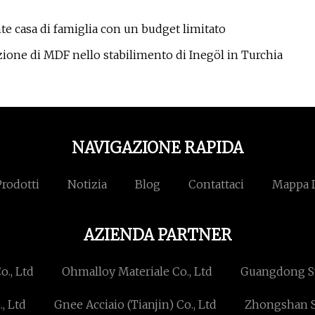
te casa di famiglia con un budget limitato
zione di MDF nello stabilimento di Inegöl in Turchia
NAVIGAZIONE RAPIDA
Prodotti
Notizia
Blog
Contattaci
Mappa D
AZIENDA PARTNER
., Ltd
Ohmalloy Materiale Co., Ltd
Guangdong S
, Ltd
Gnee Acciaio (Tianjin) Co., Ltd
Zhongshan Se