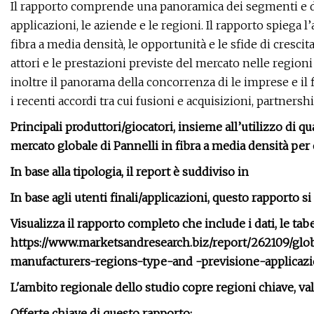
Il rapporto comprende una panoramica dei segmenti e del
applicazioni, le aziende e le regioni. Il rapporto spiega
fibra a media densità, le opportunità e le sfide di crescit
attori e le prestazioni previste del mercato nelle regioni
inoltre il panorama della concorrenza di le imprese e il 
i recenti accordi tra cui fusioni e acquisizioni, partnersh
Principali produttori/giocatori, insieme all’utilizzo di qu
mercato globale di Pannelli in fibra a media densità per 
In base alla tipologia, il report è suddiviso in
In base agli utenti finali/applicazioni, questo rapporto s
Visualizza il rapporto completo che include i dati, le tabel
https://www.marketsandresearch.biz/report/262109/gl
manufacturers-regions-type-and -previsione-applicaz
L'ambito regionale dello studio copre regioni chiave, val
Offerte chiave di questo rapporto: