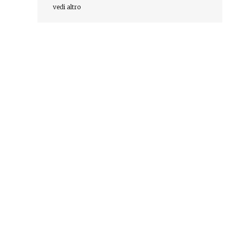
Rescissioni di revisione
vedi altro