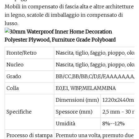
Mobili in compensato di fascia alta e altre architetture
in legno, scatole di imballaggio in compensato di
lusso.
Fronte/Retro
Nascita, tiglio, faggio, pioppo, oku
Nucleo
Nascita, tiglio, faggio, pioppo, oku
Grado
BB/CC,BB/BB,C/D,E/F,AAA,AA,A,A/B
Colla
E0,E1, WBP,MELAMMINA
Dimensioni (mm)
1220x2440mm, 
Specifiche
Spessore (mm)
2,5 mm - 30 
Umidità
8%--12%
Processo di stampa
Premuto una volta, premuto due vol