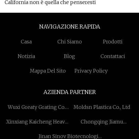
California non è quella che penseresti
NAVIGAZIONE RAPIDA
Casa
Chi Siamo
Prodotti
Notizia
Blog
Contattaci
Mappa Del Sito
Privacy Policy
AZIENDA PARTNER
Wuxi Greaty Grating Co.,
Moldsn Plastica Co., Ltd
Ltd.
Xinxiang Kaicheng Heavy
Chongqing Jiamu
Industry Co., Ltd
Macchinari Co., Ltd
Jinan Sinov Biotecnologia