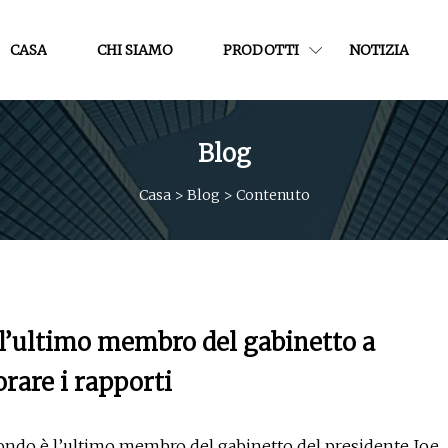
CASA
CHI SIAMO
PRODOTTI
NOTIZIA
Blog
Casa
>
Blog
>
Contenuto
è l’ultimo membro del gabinetto a
orare i rapporti
do è l’ultimo membro del gabinetto del presidente Joe